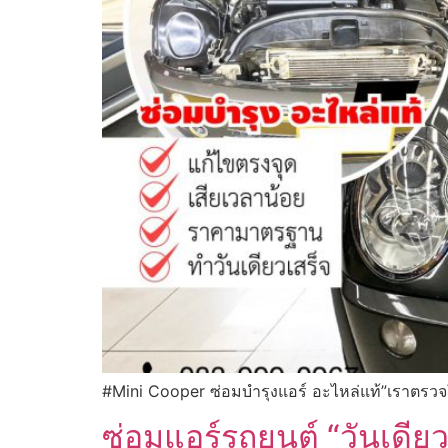
#Mini Cooper ซ่อมบำรุงแอร์ อะไหล่แท้”เราตรวจใ
ซ่อมแอร์รถยนต์ “วันเดียว