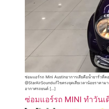
ซ่อมแอร์รถ Mini Austinอาการเสียคือน้ำยารั่วที่
@StarAirSoundแก้ไขตรงจุดเสียเวลาน้อยราคามาตรฐ
อากาศรถยนต์ […]
ซ่อมแอร์รถ MINI ทำวันเด