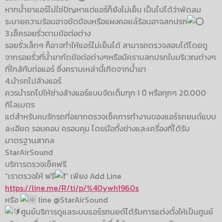
หากน้ำยาแอร์ไม่ใช่ปัญหาแต่แอร์ก็ยังไม่เย็น เป็นไปได้ว่าพัดลม
ระบายความร้อนอาจขัดข้องหรือแผงคอยล์ร้อนอาจสกปรก
3.เช็ครอยรั่วตามข้อต่อต่าง
รอยรั่วเล็กๆ ก็อาจทำให้แอร์ไม่เย็นได้ สามารถตรวจสอบได้โดยดู
จากรอยรั่วที่น้ำยากัดข้อต่อต่างๆหรือมีคราบสกปรกในบริเวณต่างๆ
ที่ใกล้กับท่อแอร์ ซึ่งคราบเหล่านี้เกิดจากน้ำยา
4.นำรถไปล้างแอร์
ควรนำรถไปให้ช่างล้างแอร์แบบจัดเต็มทุก 1 ปี หรือทุกๆ 20,000
กิโลเมตร
แต่สำหรับคนรักรถที่อยากตรวจเช็คการทำงานของแอร์รถยนต์แบบ
ละเอียด รอบคอบ ครอบคุม โดยมือทั้งช่างและเครื่องที่ได้รับ
มาตรฐานสากล
StarAirSound
บริการตรวจเช็คฟรี
“เราตรวจให้ ฟรี
” เพียง Add Line
https://line.me/R/ti/p/%40ywh1960s
หรือ
line @StarAirSound
ศูนย์บริการดูแลระบบแอร์รถนยต์ได้รับการแต่งตั้งให้เป็นศูนย์