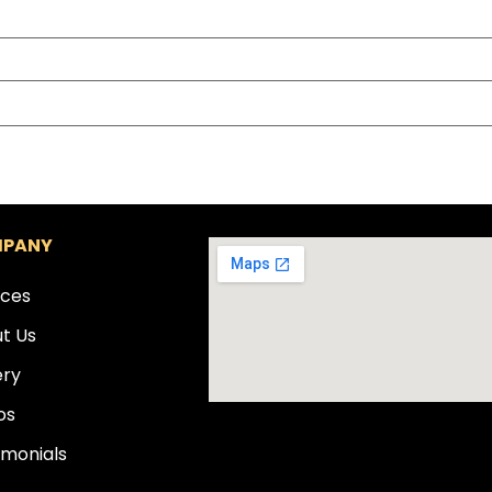
PANY
ices
t Us
ery
os
imonials