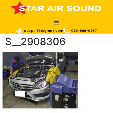
act.pin93@gmail.com
083-999-0967
S__2908306