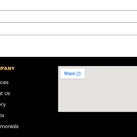
PANY
ices
t Us
ery
os
imonials