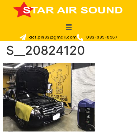
act.pin93@gmail.com
083-999-0967
S__20824120