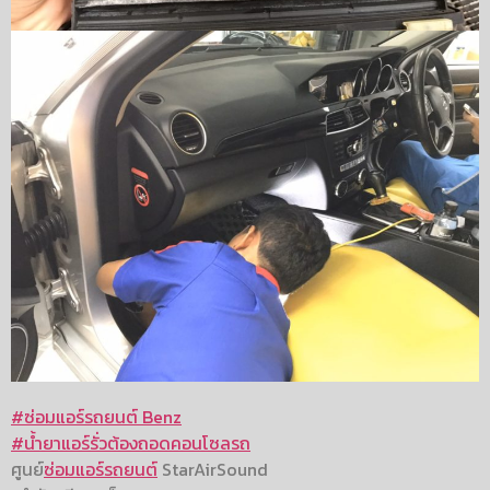
#ซ่อมแอร์รถยนต์ Benz
#น้ำยาแอร์รั่วต้องถอดคอนโซลรถ
ศูนย์
ซ่อมแอร์รถยนต์
StarAirSound